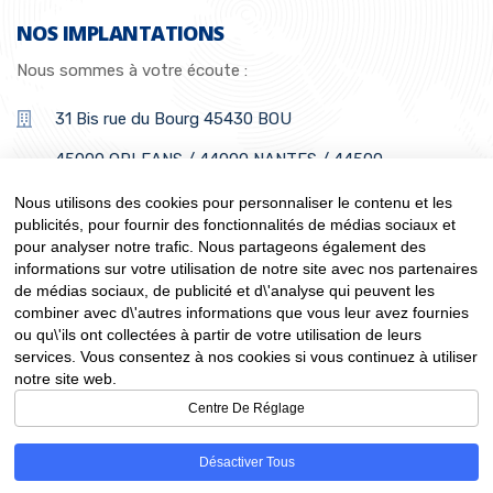
NOS IMPLANTATIONS
Nous sommes à votre écoute :
31 Bis rue du Bourg 45430 BOU
45000 ORLEANS / 44000 NANTES / 44500
LA BAULE
Nous utilisons des cookies pour personnaliser le contenu et les
06 98 60 17 87
publicités, pour fournir des fonctionnalités de médias sociaux et
pour analyser notre trafic. Nous partageons également des
informations sur votre utilisation de notre site avec nos partenaires
de médias sociaux, de publicité et d\'analyse qui peuvent les
combiner avec d\'autres informations que vous leur avez fournies
ou qu\'ils ont collectées à partir de votre utilisation de leurs
services. Vous consentez à nos cookies si vous continuez à utiliser
© 2023, Cissolutions.
notre site web.
All Rights Reserved
Centre De Réglage
Politique de confidentialité
Mentions Légales
Désactiver Tous